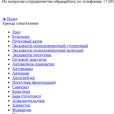
По вопросам сотрудничества обращайтесь по телефонам: +7 (952)
◄ Назад
Аренда спецтехники
Трал
Бульдозер
Грунтовый каток
Экскаватор полноповоротный гусеничный
Экскаватор полноповоротный колёсный
Экскаватор погрузчик
Грузовой эвакуатор
Автомобиль прикрытия
Автовышка
Автокран
Автогрейдер
Погрузчик фронтальный
Самосвал
Кран-борт
Бара (грунторез)
Асфальтоукладчик
Харвестер
Форвардер